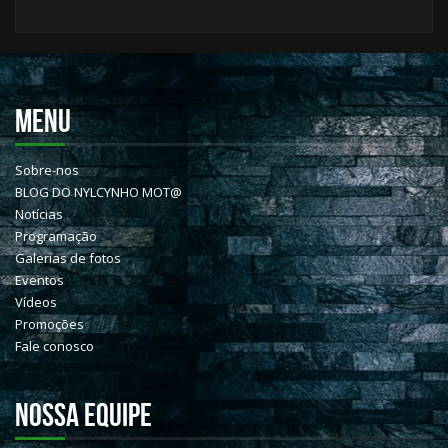
MENU
Sobre-nos
BLOG DO NYLCYNHO MOT@
Notícias
Programação
Galerias de fotos
Eventos
Vídeos
Promoções
Fale conosco
NOSSA EQUIPE