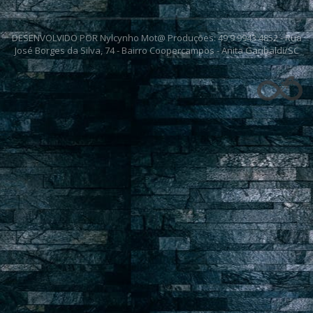
DESENVOLVIDO POR Nylcynho Mot@ Produções: 49 9 9943 4852 - Rua
José Borges da Silva, 74 - Bairro Coopercampos - Anita Garibaldi/SC