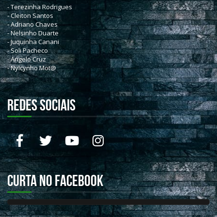
- Terezinha Rodrigues
- Cleiton Santos
- Adriano Chaves
- Nelsinho Duarte
- Juquinha Canani
- Soli Pacheco
- Angelo Cruz
- Nylcynho Mot@
REDES SOCIAIS
Curta no Facebook