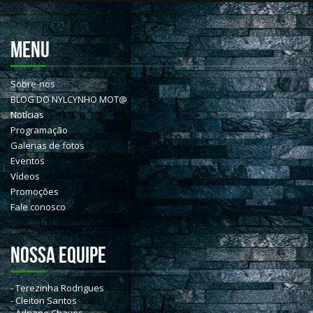
MENU
Sobre-nos
BLOG DO NYLCYNHO MOT@
Notícias
Programação
Galerias de fotos
Eventos
Vídeos
Promoções
Fale conosco
NOSSA EQUIPE
- Terezinha Rodrigues
- Cleiton Santos