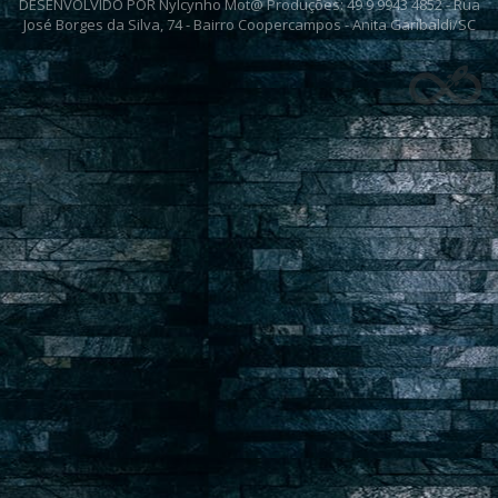
DESENVOLVIDO POR Nylcynho Mot@ Produções: 49 9 9943 4852 - Rua
José Borges da Silva, 74 - Bairro Coopercampos - Anita Garibaldi/SC