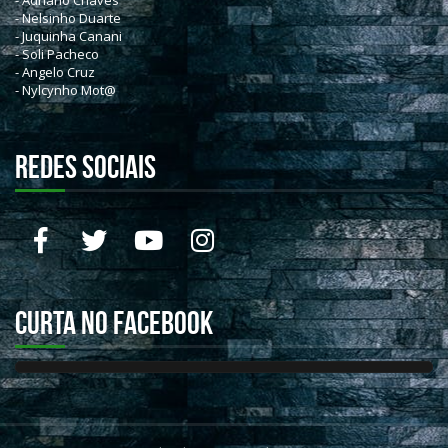
- Adriano Chaves
- Nelsinho Duarte
- Juquinha Canani
- Soli Pacheco
- Angelo Cruz
- Nylcynho Mot@
REDES SOCIAIS
Curta no Facebook