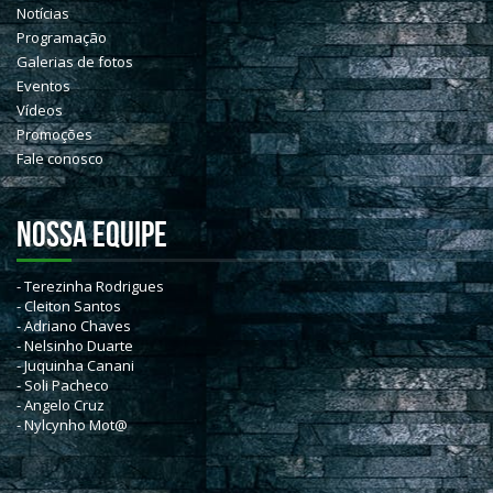
Notícias
Programação
Galerias de fotos
Eventos
Vídeos
Promoções
Fale conosco
NOSSA EQUIPE
- Terezinha Rodrigues
- Cleiton Santos
- Adriano Chaves
- Nelsinho Duarte
- Juquinha Canani
- Soli Pacheco
- Angelo Cruz
- Nylcynho Mot@