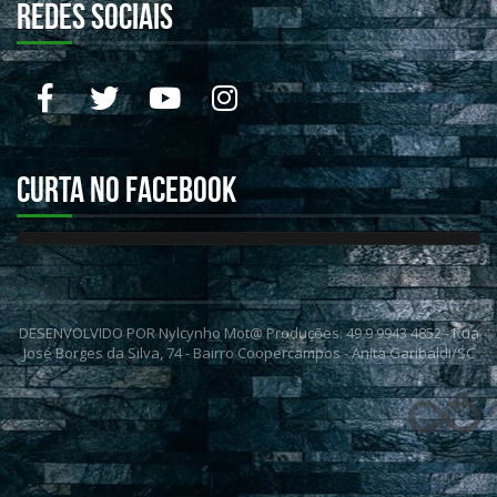
REDES SOCIAIS
Curta no Facebook
DESENVOLVIDO POR Nylcynho Mot@ Produções: 49 9 9943 4852 - Rua
José Borges da Silva, 74 - Bairro Coopercampos - Anita Garibaldi/SC