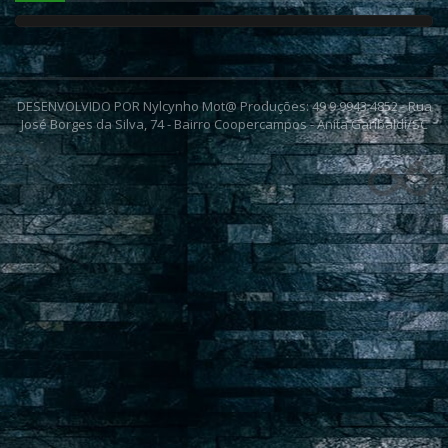
DESENVOLVIDO POR Nylcynho Mot@ Produções: 49 9 9943 4852 - Rua
José Borges da Silva, 74 - Bairro Coopercampos - Anita Garibaldi/SC