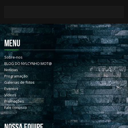
MENU
Sobre-nos
BLOG DO NYLCYNHO MOT@
Notícias
Programação
Galerias de fotos
Eventos
Vídeos
Promoções
Fale conosco
NOSSA EQUIPE