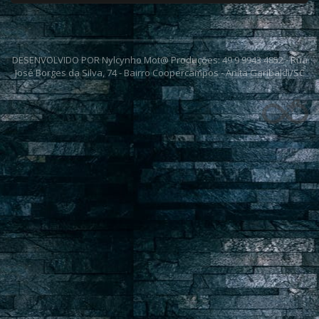
DESENVOLVIDO POR Nylcynho Mot@ Produções: 49 9 9943 4852 - Rua
José Borges da Silva, 74 - Bairro Coopercampos - Anita Garibaldi/SC